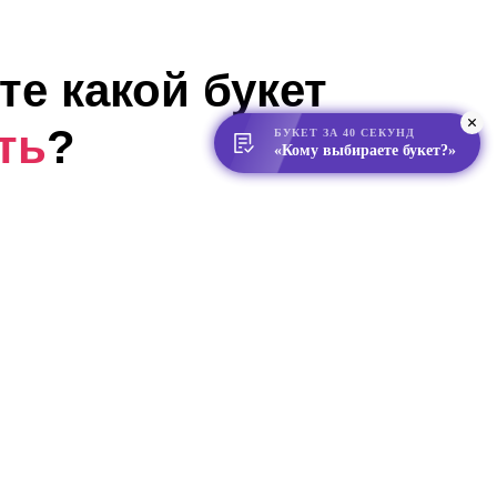
те какой букет
ть
?
БУКЕТ ЗА 40 СЕКУНД
«Кому выбираете букет?»
расскажут Вам об основах цветочного
ить букет, который вы заберёте с собой
я в Telegram