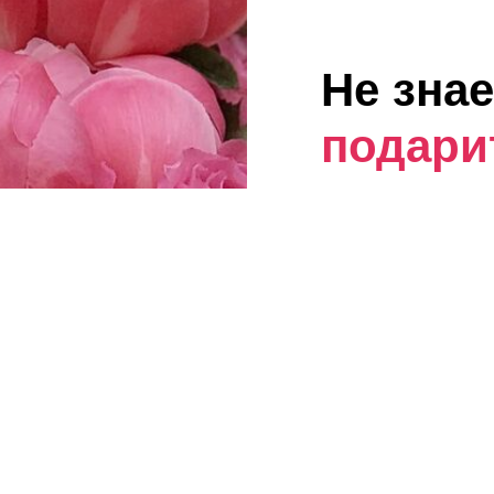
Не знае
подари
Наши флористы 
искусства
и помогут состав
Ваше имя
Имя пользовател