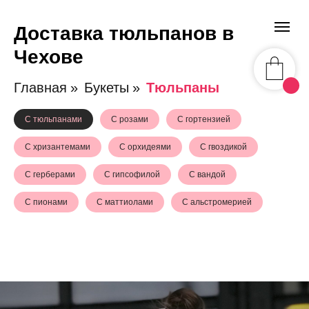
Доставка тюльпанов в
Чехове
Главная
»
Букеты
»
Тюльпаны
С тюльпанами
С розами
С гортензией
С хризантемами
С орхидеями
С гвоздикой
С герберами
С гипсофилой
С вандой
С пионами
С маттиолами
С альстромерией