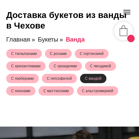
Доставка букетов из ванды
в Чехове
Главная
»
Букеты
»
Ванда
С тюльпанами
С розами
С гортензией
С хризантемами
С орхидеями
С гвоздикой
С герберами
С гипсофилой
С вандой
С пионами
С маттиолами
С альстромерией