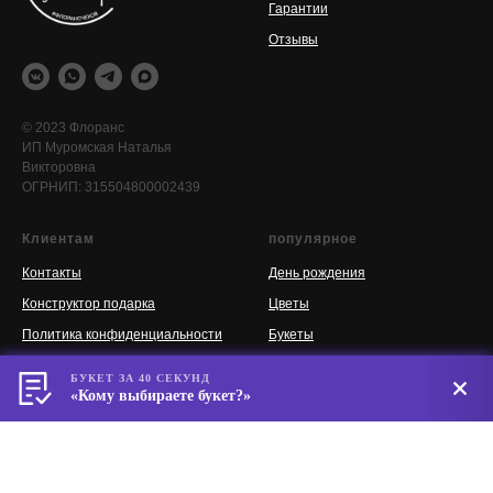
Гарантии
Отзывы
© 2023 Флоранс
ИП Муромская Наталья
Викторовна
ОГРНИП: 315504800002439
Клиентам
популярное
Контакты
День рождения
Конструктор подарка
Цветы
Политика конфиденциальности
Букеты
Согласие на обработку
Розы
БУКЕТ ЗА 40 СЕКУНД
персональных данных
«Кому выбираете букет?»