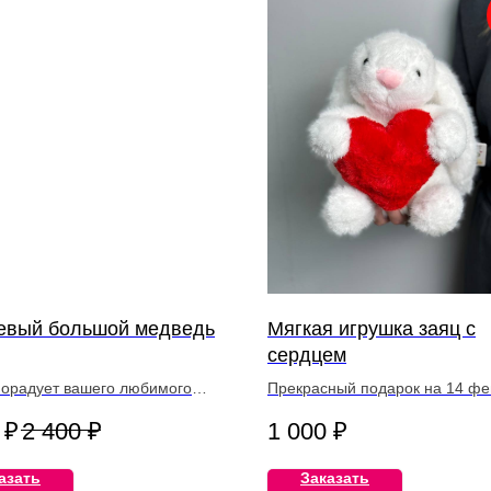
вый большой медведь
Мягкая игрушка заяц с
сердцем
орадует вашего любимого
Прекрасный подарок на 14 ф
а и поднимет настроение…
или другой повод.
₽
2 400
₽
1 000
₽
азать
Заказать