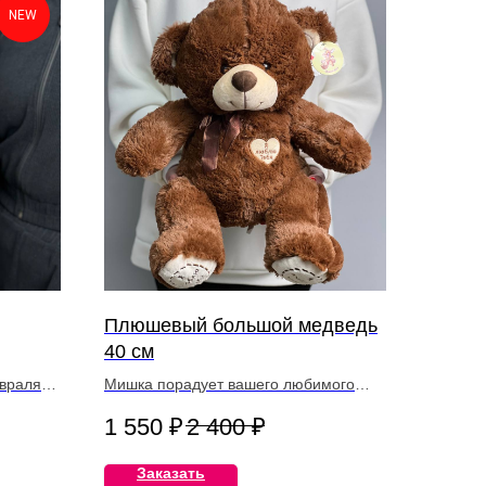
NEW
Плюшевый большой медведь
40 см
евраля
Мишка порадует вашего любимого
человека и поднимет настроение…
1 550
₽
2 400
₽
Заказать