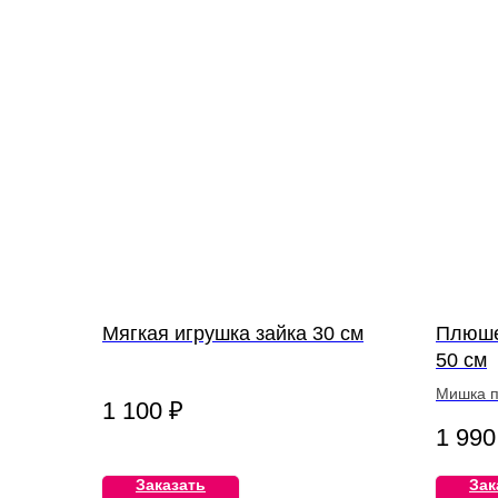
Мягкая игрушка зайка 30 см
Плюше
50 см
Мишка п
1 100
₽
человек
1 990
Заказать
Зак