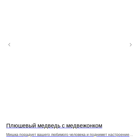
Плюшевый медведь с медвежонком
Мя
ие…
Мишка порадует вашего любимого человека и поднимет настроение…