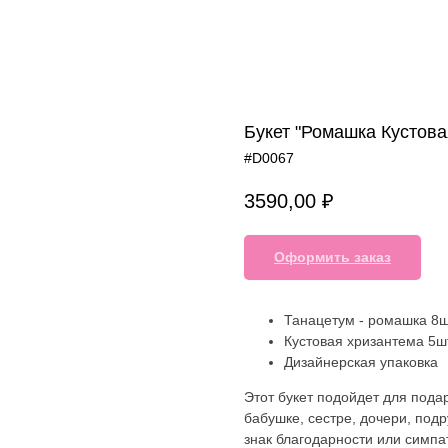
Букет "Ромашка Кустов
#D0067
3590,00
₽
Оформить заказ
Танацетум - ромашка 8
Кустовая хризантема 5ш
Дизайнерская упаковка
Этот букет подойдет для пода
бабушке, сестре, дочери, под
знак благодарности или симпа