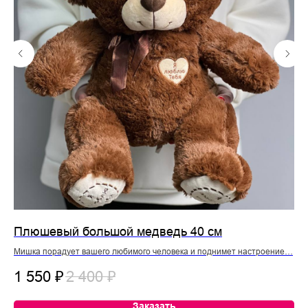
Плюшевый большой медведь 40 см
Пя
Мишка порадует вашего любимого человека и поднимет настроение…
Цве
1 550
₽
2 400
₽
1
Заказать