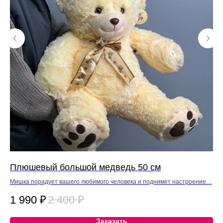
Плюшевый большой медведь 50 см
П
Мишка порадует вашего любимого человека и поднимет настроение…
Миш
1 990
₽
2 400
₽
1
Заказать