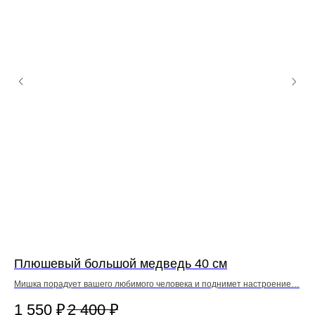
Плюшевый большой медведь 40 см
Б
Мишка порадует вашего любимого человека и поднимет настроение…
80 
выз
1 550
₽
2 400
₽
6