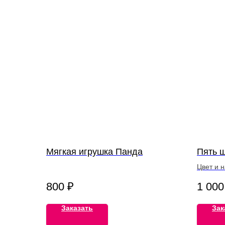
Мягкая игрушка Панда
Пять 
Цвет и 
уточнить
800
₽
1 000
Заказать
Зак