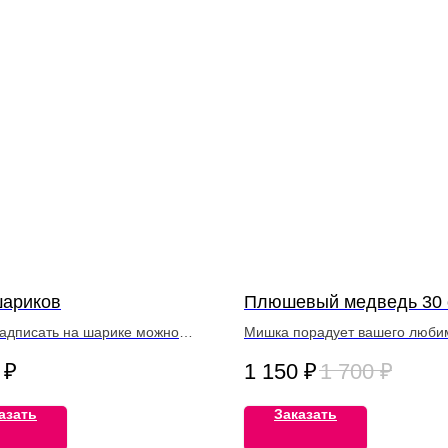
шариков
Плюшевый медведь 30 
надписать на шарике можно
Мишка порадует вашего люби
 после заказа
человека и поднимет настро
₽
1 150
₽
1 700
₽
азать
Заказать