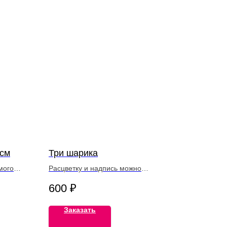
см
Три шарика
мого
Расцветку и надпись можно
ение…
согласовать при заказе
600
₽
Заказать