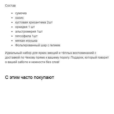
Состав
сумочка
оазис
кустовая хризантема 2шт
орхидея 1 шт
альстромерия 1шт
гипсофила 1шт
мягкая игрушка
Фольгированный шар с гелием
Идеальный набор для ярких эмоций и тёплых воспоминаний с
доставкой по Чехову прямо к вашему порогу. Подарок, который говорит
о вашей заботе и нежности без слов!
С этим часто покупают