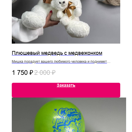
Плюшевый медведь с медвежонком
Мишка порадует вашего любимого человека и поднимет
настроение…
1 750
₽
2 000
₽
Размер: 40/30см
Заказать